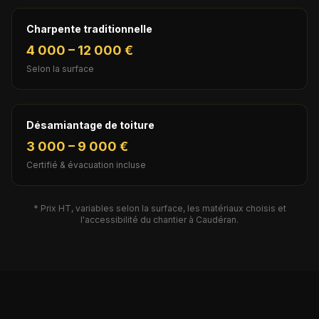
Charpente traditionnelle
4 000 – 12 000 €
Selon la surface
Désamiantage de toiture
3 000 – 9 000 €
Certifié & évacuation incluse
* Prix HT, variables selon la surface, les matériaux choisis et
l'accessibilité du chantier à
Caudéran
.