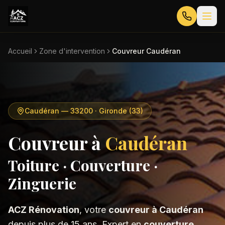
Accueil
Zone d'intervention
Couvreur Caudéran
Caudéran
—
33200
· Gironde (33)
Couvreur à
Caudéran
Toiture · Couverture ·
Zinguerie
ACZ Rénovation
, votre
couvreur à
Caudéran
depuis plus de 15 ans. Expert en
couverture
,