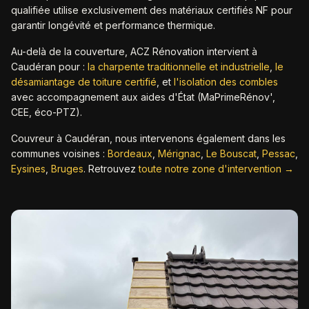
qualifiée utilise exclusivement des matériaux certifiés NF pour
garantir longévité et performance thermique.
Au-delà de la couverture, ACZ Rénovation intervient à
Caudéran
pour :
la charpente traditionnelle et industrielle
,
le
désamiantage de toiture certifié
,
et
l'isolation des combles
avec accompagnement aux aides d'État (MaPrimeRénov',
CEE, éco-PTZ).
Couvreur à
Caudéran
, nous intervenons également dans les
communes voisines :
Bordeaux
,
Mérignac
,
Le Bouscat
,
Pessac
,
Eysines
,
Bruges
.
Retrouvez
toute notre zone d'intervention →