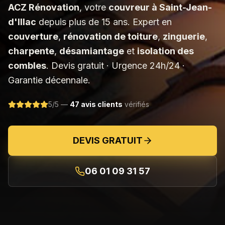
ACZ Rénovation
, votre
couvreur à
Saint-Jean-
d'Illac
depuis plus de 15 ans. Expert en
couverture
,
rénovation de toiture
,
zinguerie
,
charpente
,
désamiantage
et
isolation des
combles
. Devis gratuit · Urgence 24h/24 ·
Garantie décennale.
5/5 —
47 avis clients
vérifiés
DEVIS GRATUIT
06 01 09 31 57