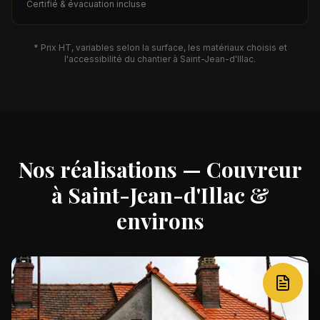
Certifié & évacuation incluse
* Prix HT, variables selon la surface, les matériaux choisis et
l'accessibilité du chantier à
Saint-Jean-d'Illac
.
Nos réalisations — Couvreur
à
Saint-Jean-d'Illac
&
environs