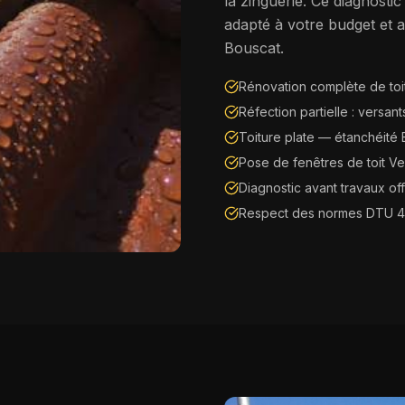
la zinguerie. Ce diagnosti
adapté à votre budget et a
Bouscat
.
Rénovation complète de toit
Réfection partielle : versants
Toiture plate — étanchéité
Pose de fenêtres de toit Vel
Diagnostic avant travaux off
Respect des normes DTU 4