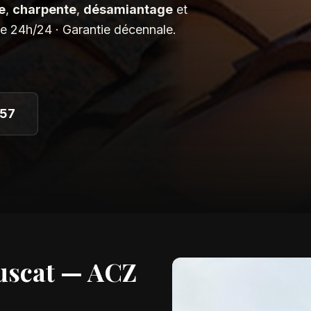
e
,
charpente
,
désamiantage
et
ce 24h/24 · Garantie décennale.
 57
uscat
— ACZ