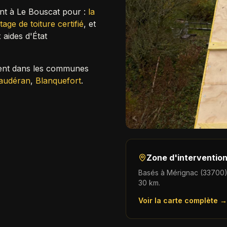
ent à
Le Bouscat
pour :
la
age de toiture certifié
,
et
aides d'État
ment dans les communes
audéran
,
Blanquefort
.
Zone d'interventio
Basés à Mérignac (33700)
30 km.
Voir la carte complète →