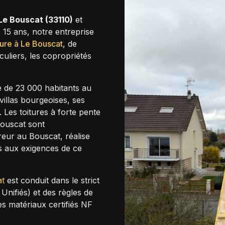
Le Bouscat
(
33110
)
et
 15 ans, notre entreprise
ure à
Le Bouscat
,
de
culiers, les copropriétés
 de 23 000 habitants au
villas bourgeoises, ses
Les toitures à forte pente
Bouscat sont
eur au Bouscat, réalise
 aux exigences de ce
at
est conduit dans le strict
ifiés) et des règles de
des matériaux certifiés NF