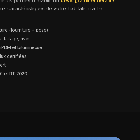
c nous permet d'établir un
devis gratuit et détaillé
ux caractéristiques de votre habitation à
Le
ure (fourniture + pose)
, faîtage, rives
 EPDM et bitumineuse
ux certifiées
ert
0 et RT 2020